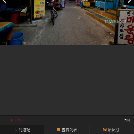
一
頁
ユートラベル
7
/61
回到遊記
查看列表
原尺寸