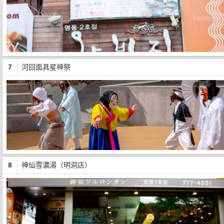
7
河回面具星神祭
8
神仙雪濃湯（明洞店）