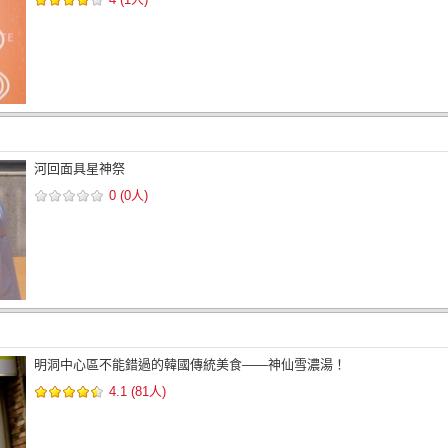
河回面具星神祭
0 (0人)
明洞中心區不能錯過的韓國傳統美食——神仙雪濃湯！
4.1 (81人)