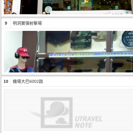
9
明洞實彈射擊場
10
機場大巴6002路