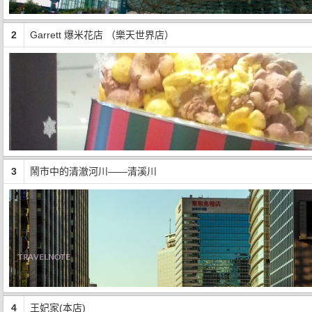
2
Garrett 爆米花店 （樂天世界店）
3
鬧市中的清澈河川——清溪川
4
王妃家(本店)