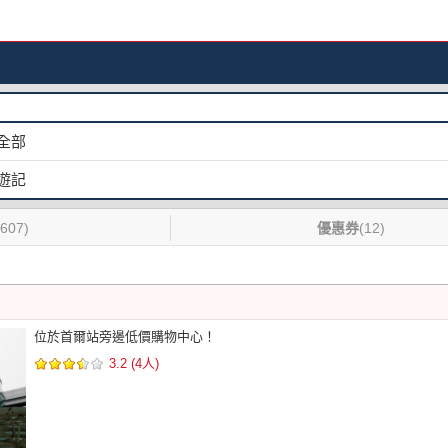
全部
遊記
(607)
優惠券
(12)
位於首爾站旁邊低價購物中心！
3.2 (4人)