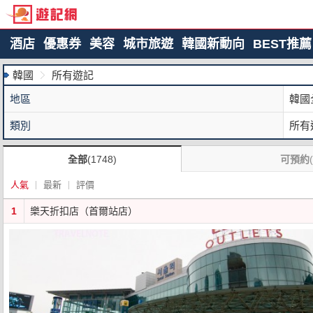
酒店
優惠券
美容
城市旅遊
韓國新動向
BEST推薦
韓國
所有遊記
地區
韓國
類別
所有
全部
(1748)
可預約
人氣
最新
評價
1
樂天折扣店（首爾站店）