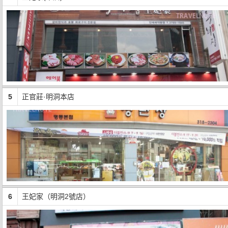
5
正官莊·明洞本店
6
王妃家（明洞2號店）