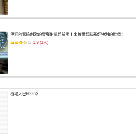
明洞內驚險刺激的實彈射擊體驗場！來首爾體驗新鮮特別的遊戲！
3.9 (3人)
機場大巴6002路