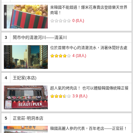
來韓國不能錯過！爆米花專賣店登錄樂天世界
商場！
0 (0人)
3
鬧市中的清澈河川——清溪川
位於首爾市中心的清澈流水，消暑休閒好去處
4 (18人)
4
王妃家(本店)
超人氣的烤肉店！ 也可以體驗韓國傳統韓正餐
3.9 (8人)
5
正官莊·明洞本店
韓國高麗人參的代表，百年老店——正官莊！