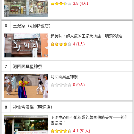
3.9 (4人)
6
王妃家（明洞2號店）
超美味，超人氣的王妃烤肉店！明洞2號店
4 (1人)
7
河回面具星神祭
河回面具星神祭
0 (0人)
8
神仙雪濃湯（明洞店）
明洞中心區不能錯過的韓國傳統美食——神仙
雪濃湯！
4.1 (81人)