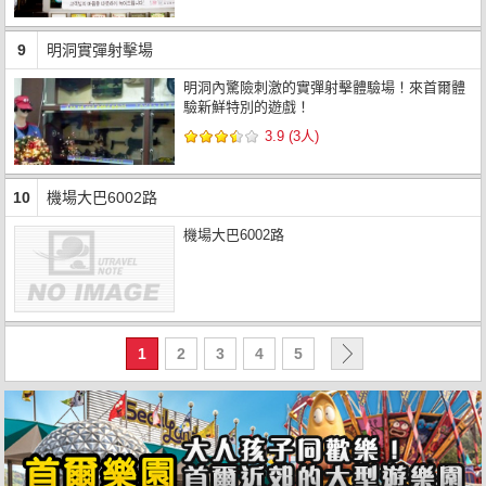
9
明洞實彈射擊場
明洞內驚險刺激的實彈射擊體驗場！來首爾體
驗新鮮特別的遊戲！
3.9 (3人)
10
機場大巴6002路
機場大巴6002路
1
2
3
4
5