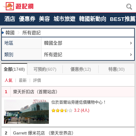
酒店
優惠券
美容
城市旅遊
韓國新動向
BEST推薦
韓國
所有遊記
地區
韓國全部
類別
所有遊記
全部
(1748)
可預約
(607)
優惠券
(12)
特惠
(30)
人氣
最新
評價
1
樂天折扣店（首爾站店）
位於首爾站旁邊低價購物中心！
3.2 (4人)
2
Garrett 爆米花店 （樂天世界店）